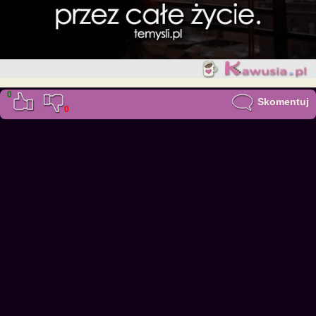
0
Skomentuj
0