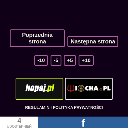
Poprzednia
strona
Następna strona
-10
-5
+5
+10
REGULAMIN I POLITYKA PRYWATNOŚCI
4
f
UDOSTĘPNIEŃ