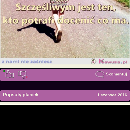
0
Skomentuj
0
Popsuty ptasiek
1 czerwca 2016