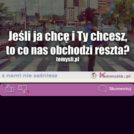
0
Skomentuj
0