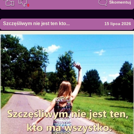
Skomentuj
0
Szczęśliwym nie jest ten kto...
15 lipca 2026