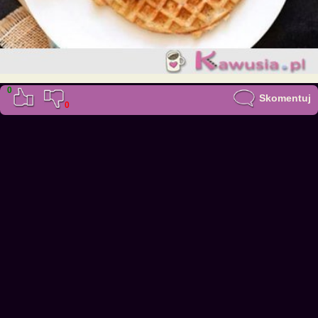
0
Skomentuj
0