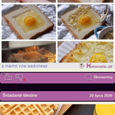
0
Skomentuj
0
Śniadanie idealne
20 lipca 2026