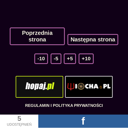
Poprzednia
strona
Następna strona
-10
-5
+5
+10
REGULAMIN I POLITYKA PRYWATNOŚCI
5
f
UDOSTĘPNIEŃ