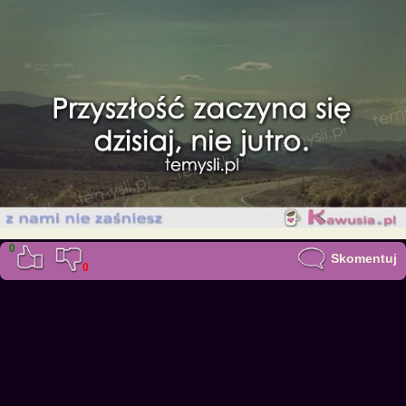
0
Skomentuj
0