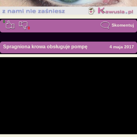
0
Skomentuj
0
Spragniona krowa obsługuje pompę
4 maja 2017