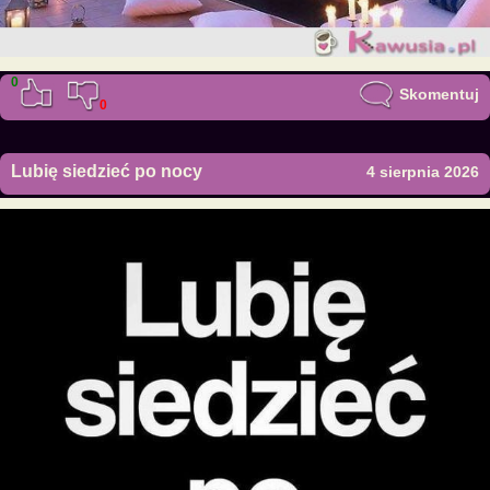
0
Skomentuj
0
Lubię siedzieć po nocy
4 sierpnia 2026