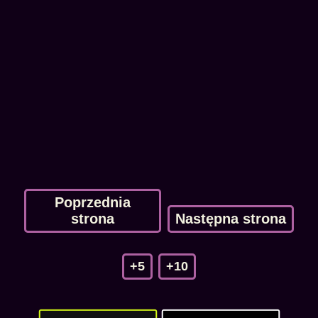
Poprzednia
strona
Następna strona
+5
+10