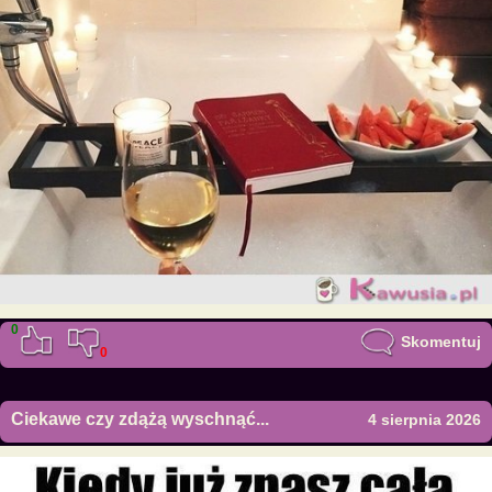
0
Skomentuj
0
Ciekawe czy zdążą wyschnąć...
4 sierpnia 2026