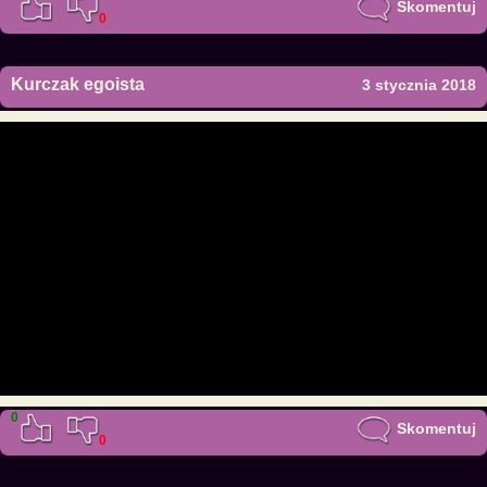
Skomentuj
0
Kurczak egoista
3 stycznia 2018
0
Skomentuj
0