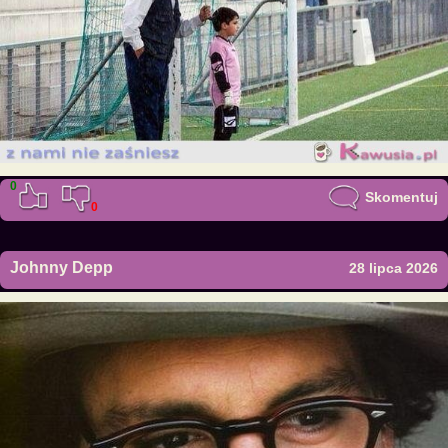
0
Skomentuj
0
Johnny Depp
28 lipca 2026