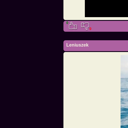
0
0
Leniuszek