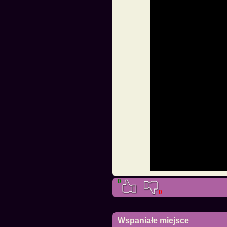
0
0
Wspaniałe miejsce