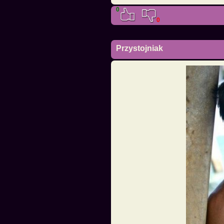
0
0
Przystojniak