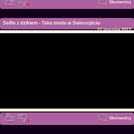
Skomentuj
0
Selfie z dzikiem - Taka moda w Świnoujściu
27 stycznia 2017
0
Skomentuj
0