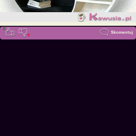
0
Skomentuj
0