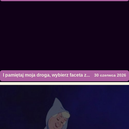
I pamiętaj moja droga, wybierz faceta z...
30 czerwca 2026