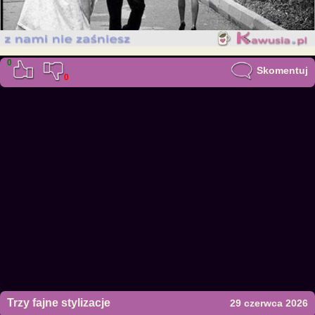
0
Skomentuj
0
Trzy fajne stylizacje
29 czerwca 2026