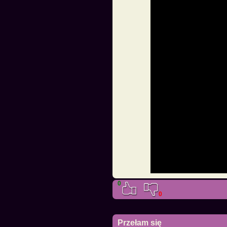
0
0
Przełam się