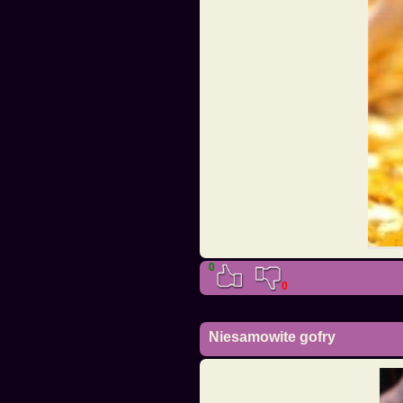
0
0
Niesamowite gofry