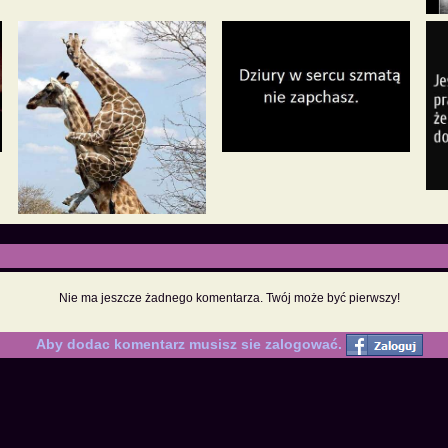
Nie ma jeszcze żadnego komentarza. Twój może być pierwszy!
Aby dodac komentarz musisz sie zalogować.