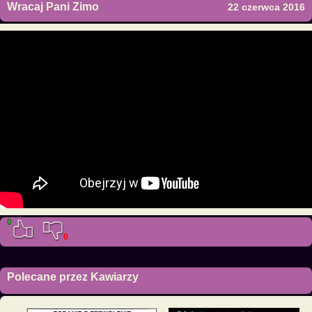
Wracaj Pani Zimo
22 czerwca 2016
0
0
Polecane przez Kawiarzy