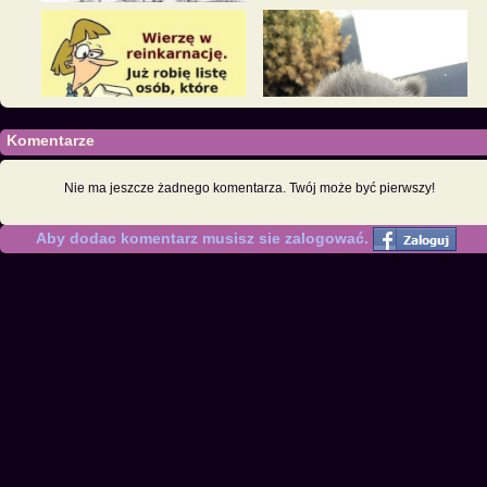
Komentarze
Nie ma jeszcze żadnego komentarza. Twój może być pierwszy!
Aby dodac komentarz musisz sie zalogować.