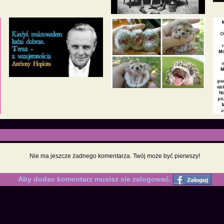
Nie ma jeszcze żadnego komentarza. Twój może być pierwszy!
Aby dodac komentarz musisz sie zalogować.